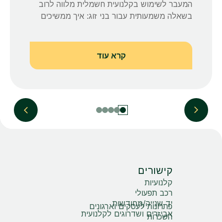
המעבר לשימוש בקלנועית חשמלית מלווה לרוב
בשאלה משמעותית עבור בני זוג: איך ממשיכים
לצאת לסידורים,...
קרא עוד
קישורים
קלנועיות
רכב תפעולי
יד שנייה/מחודשות
פתרונות לעסקים וארגונים
אביזרים ושדרוגים לקלנועית
השכרות