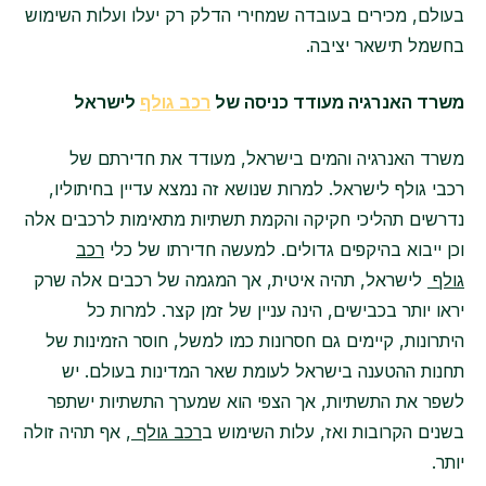
בעולם, מכירים בעובדה שמחירי הדלק רק יעלו ועלות השימוש
בחשמל תישאר יציבה.
משרד האנרגיה מעודד כניסה של
רכב גולף
לישראל
משרד האנרגיה והמים בישראל, מעודד את חדירתם של
רכבי גולף לישראל. למרות שנושא זה נמצא עדיין בחיתוליו,
נדרשים תהליכי חקיקה והקמת תשתיות מתאימות לרכבים אלה
וכן ייבוא בהיקפים גדולים. למעשה חדירתו של כלי
רכב
גולף
לישראל, תהיה איטית, אך המגמה של רכבים אלה שרק
יראו יותר בכבישים, הינה עניין של זמן קצר. למרות כל
היתרונות, קיימים גם חסרונות כמו למשל, חוסר הזמינות של
תחנות ההטענה בישראל לעומת שאר המדינות בעולם. יש
לשפר את התשתיות, אך הצפי הוא שמערך התשתיות ישתפר
בשנים הקרובות ואז, עלות השימוש ב
רכב גולף
, אף תהיה זולה
יותר.