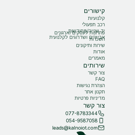
קישורים
קלנועיות
רכב תפעולי
יד שנייה/מחודשות
פתרונות לעסקים וארגונים
אביזרים ושדרוגים לקלנועית
השכרות
שירות ותיקונים
אודות
מאמרים
שירותים
צור קשר
FAQ
הצהרת נגישות
תקנון אתר
מדיניות פרטיות
צור קשר
077-8783344
054-9587058
leads@kalnoiot.com