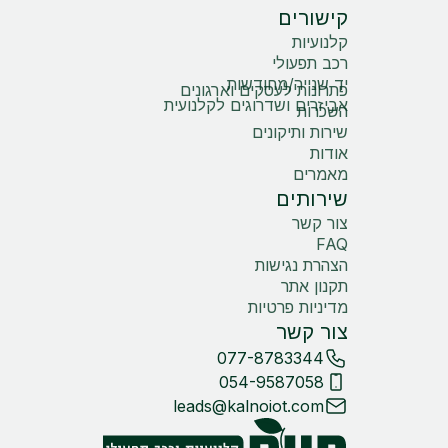
קישורים
קלנועיות
רכב תפעולי
יד שנייה/מחודשות
פתרונות לעסקים וארגונים
אביזרים ושדרוגים לקלנועית
השכרות
שירות ותיקונים
אודות
מאמרים
שירותים
צור קשר
FAQ
הצהרת נגישות
תקנון אתר
מדיניות פרטיות
צור קשר
077-8783344
054-9587058
leads@kalnoiot.com