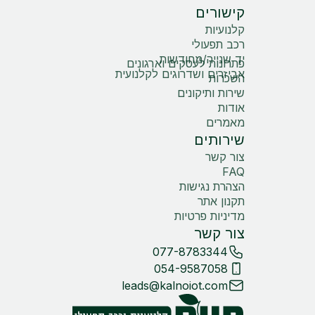
קישורים
קלנועיות
רכב תפעולי
יד שנייה/מחודשות
פתרונות לעסקים וארגונים
אביזרים ושדרוגים לקלנועית
השכרות
שירות ותיקונים
אודות
מאמרים
שירותים
צור קשר
FAQ
הצהרת נגישות
תקנון אתר
מדיניות פרטיות
צור קשר
077-8783344
054-9587058
leads@kalnoiot.com